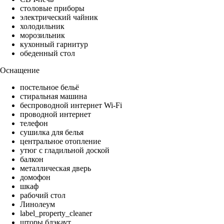
столовые приборы
электрический чайник
холодильник
морозильник
кухонный гарнитур
обеденный стол
Оснащение
постельное бельё
стиральная машина
беспроводной интернет Wi-Fi
проводной интернет
телефон
сушилка для белья
центральное отопление
утюг с гладильной доской
балкон
металлическая дверь
домофон
шкаф
рабочий стол
Линолеум
label_property_cleaner
шторы блэкаут