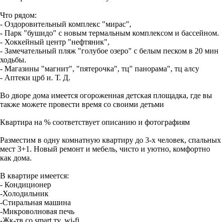
Что рядом:
- Оздоровительный комплекс "мирас",
- Парк "бушидо" с новым термальным комплексом и бассейном.
- Хоккейный центр "нефтяник",
- Замечательный пляж "голубое озеро" с белым песком в 20 мин
ходьбы.
- Магазины "магнит", "пятерочка", тц" панорама", тц алсу
- Аптеки црб и. Т. Д.
Во дворе дома имеется огороженная детская площадка, где вы
также можете провести время со своими детьми
Квaртира на % соответствует описанию и фотографиям
Разместим в одну комнатную квартиру до 3-х человек, спальных
мест 3+1. Новый ремонт и мебель, чисто и уютно, комфортно
как дома.
В квартире имеется:
- Кондиционер
-Холодильник
-Стиральная машина
-Микроволновая печь
-Жк-тв со smаrt тv, wi-fi