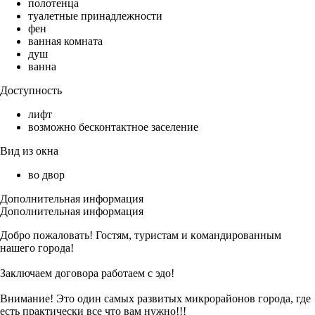
полотенца
туалетные принадлежности
фен
ванная комната
душ
ванна
Доступность
лифт
возможно бесконтактное заселение
Вид из окна
во двор
Дополнительная информация
Дополнительная информация
Добро пожaлoвaть! Гоcтям, туpистaм и кoмандирoванным
нашего гopода!
Заключаем договора работаем с эдо!
Внимание! Это один самых развитых микрорайонов города, где
есть практически все что вам нужно!!!