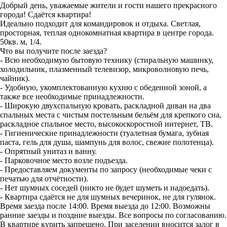
Добрый день, уважаемые жители и гости нашего прекрасного
города! Сдаётся квартира!
Идеально подходит для командировок и отдыха. Светлая,
просторная, теплая однокомнатная квартира в центре города.
50кв. м, 1/4.
Что вы получите после заезда?
- Всю необходимую бытовую технику (стиральную машинку,
холодильник, плазменный телевизор, микроволновую печь,
чайник).
- Удобную, укомплектованную кухню с обеденной зоной, а
также все необходимые принадлежности.
- Широкую двухспальную кровать, раскладной диван на два
спальных места с чистым постельным бельём для крепкого сна,
раскладное спальное место, высокоскоростной интернет, ТВ.
- Гигиенические принадлежности (туалетная бумага, зубная
паста, гель для душа, шампунь для волос, свежие полотенца).
- Опрятный унитаз и ванну.
- Парковочное место возле подъезда.
- Предоставляем документы по запросу (необходимые чеки с
печатью для отчётности).
- Нет шумных соседей (никто не будет шуметь и надоедать).
- Квартира сдаётся не для шумных вечеринок, не для гулянок.
Время заезда после 14:00. Время выезда до 12:00. Возможны
ранние заезды и поздние выезды. Все вопросы по согласованию.
В квартире курить запрещено. При заселении вносится залог в