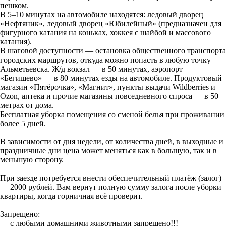
пешком.
В 5–10 минутах на автомобиле находятся: ледовый дворец
«Нефтяник», ледовый дворец «Юбилейный» (предназначен для
фигурного катания на коньках, хоккея с шайбой и массового
катания).
В шаговой доступности — остановка общественного транспорта
городских маршрутов, откуда можно попасть в любую точку
Альметьевска. Ж/д вокзал — в 50 минутах, аэропорт
«Бегишево» — в 80 минутах езды на автомобиле. Продуктовый
магазин «Пятёрочка», «Магнит», пункты выдачи Wildberries и
Ozon, аптека и прочие магазины повседневного спроса — в 50
метрах от дома.
Бесплатная уборка помещения со сменой белья при проживании
более 5 дней.
В зависимости от дня недели, от количества дней, в выходные и
праздничные дни цена может меняться как в большую, так и в
меньшую сторону.
При заезде потребуется внести обеспечительный платёж (залог)
— 2000 рублей. Вам вернут полную сумму залога после уборки
квартиры, когда горничная всё проверит.
Запрещено:
— с любыми домашними животными запрещено!!!