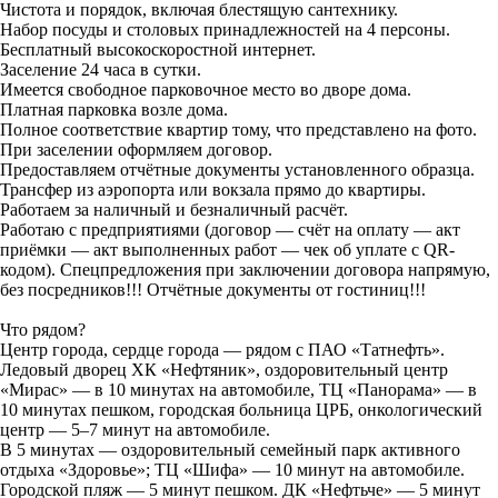
Чистота и порядок, включая блестящую сантехнику.
Набор посуды и столовых принадлежностей на 4 персоны.
Бесплатный высокоскоростной интернет.
Заселение 24 часа в сутки.
Имеется свободное парковочное место во дворе дома.
Платная парковка возле дома.
Полное соответствие квартир тому, что представлено на фото.
При заселении оформляем договор.
Предоставляем отчётные документы установленного образца.
Трансфер из аэропорта или вокзала прямо до квартиры.
Работаем за наличный и безналичный расчёт.
Работаю с предприятиями (договор — счёт на оплату — акт
приёмки — акт выполненных работ — чек об уплате с QR-
кодом). Спецпредложения при заключении договора напрямую,
без посредников!!! Отчётные документы от гостиниц!!!
Что рядом?
Центр города, сердце города — рядом с ПАО «Татнефть».
Ледовый дворец ХК «Нефтяник», оздоровительный центр
«Мирас» — в 10 минутах на автомобиле, ТЦ «Панорама» — в
10 минутах пешком, городская больница ЦРБ, онкологический
центр — 5–7 минут на автомобиле.
В 5 минутах — оздоровительный семейный парк активного
отдыха «Здоровье»; ТЦ «Шифа» — 10 минут на автомобиле.
Городской пляж — 5 минут пешком. ДК «Нефтьче» — 5 минут