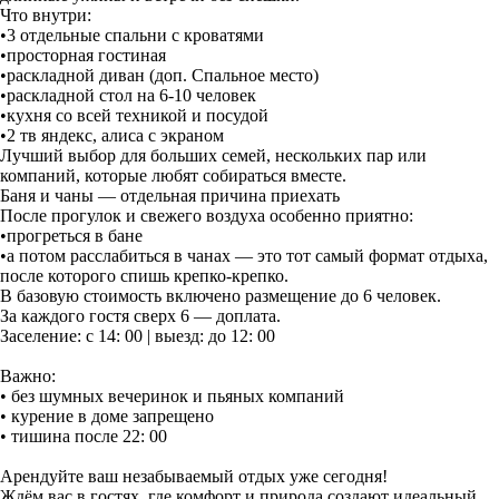
Что внутри:
•3 отдельные спальни с кроватями
•просторная гостиная
•раскладной диван (доп. Спальное место)
•раскладной стол на 6-10 человек
•кухня со всей техникой и посудой
•2 тв яндекс, алиса с экраном
Лучший выбор для больших семей, нескольких пар или
компаний, которые любят собираться вместе.
Баня и чаны — отдельная причина приехать
После прогулок и свежего воздуха особенно приятно:
•прогреться в бане
•а потом расслабиться в чанах — это тот самый формат отдыха,
после которого спишь крепко-крепко.
В базовую стоимость включено размещение до 6 человек.
За каждого гостя сверх 6 — доплата.
Заселение: с 14: 00 | выезд: до 12: 00
Важно:
• без шумных вечеринок и пьяных компаний
• курение в доме запрещено
• тишина после 22: 00
Арендуйте ваш незабываемый отдых уже сегодня!
Ждём вас в гостях, где комфорт и природа создают идеальный