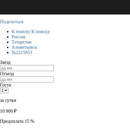
Поделиться
К поиску
К поиску
Россия
Татарстан
Альметьевск
№2215953
Заезд
Отъезд
Гости
за сутки
10 900
₽
Предоплата 15 %