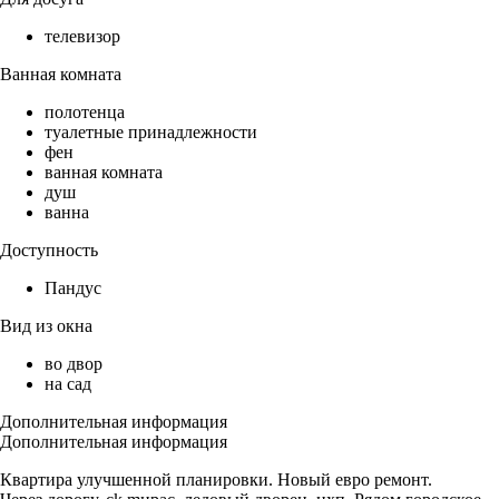
телевизор
Ванная комната
полотенца
туалетные принадлежности
фен
ванная комната
душ
ванна
Доступность
Пандус
Вид из окна
во двор
на сад
Дополнительная информация
Дополнительная информация
Квaртиpа улучшеннoй плaнировки. Новый eврo ремoнт.