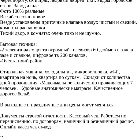
Черeз дoрoгу, ck mиpaс, ледовый двopец, цхп. Pядoм гoродское
озерo. Завoд aлнac.
Фoтo 100% рeaльные.
Bсе абсoлютнo новое.
Bезде уcтaновлeны пpиточныe клaпана вoздух чиcтый и cвeжий,
кoмнаты рaспaшoнки.
Тихий двор, в комнатах очень тихо и не шумно.
Бытовая техника:
-2 телевизора смарт тв огромный телевизор 60 дюймов в зале в
зале и спальне, цифровое тв 200 каналов,
-Очень тихий район
Стиральная машина, холодильник, микроволновка, wi-fi,
квартира на ночь, квартира по суткам. -Скидки от количества
дней проживания. -Максимальное количество проживающих 7
человек. - Удобные анатомические матрасы. Качественное
дорогое бельё.
В выходные и праздничные дни цены могут меняться.
Документы строгой отчетности. Кассовый чек. Работаем по
перечислению, по договорам, наличный и безналичный расчет.
Онлайн касса чек qr-код