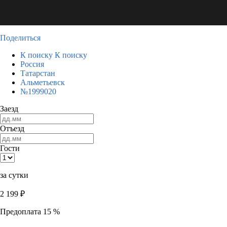
Поделиться
К поиску
К поиску
Россия
Татарстан
Альметьевск
№1999020
Заезд
Отъезд
Гости
за сутки
2 199
₽
Предоплата 15 %